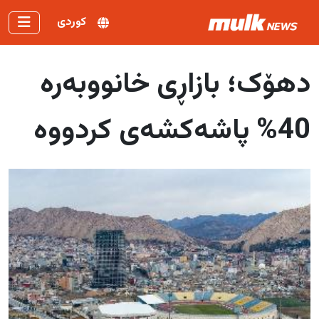
کوردی
دهۆک؛ بازاڕی خانووبەرە
40% پاشەکشەی کردووە