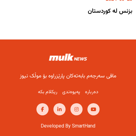
بزنس لە کوردستان
مافی سەرجەم بابەتەکان پارێزراوە بۆ موڵک نیوز
دەربارە
پەیوەندی
ریکلام بکە
Developed By SmartHand