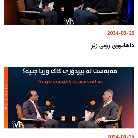
2024-03-25
داهاتووی زۆنی زێڕ
2024-03-25