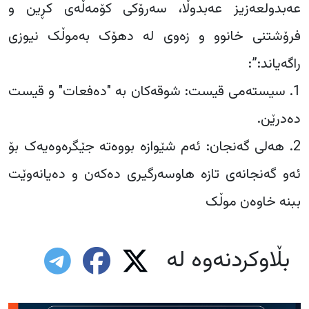
عەبدولعەزیز عەبدوڵا، سەرۆکی کۆمەڵەی کڕین و
فرۆشتنی خانوو و زەوی لە دهۆک بەموڵک نیوزی
راگەیاند:”:
1. سیستەمی قیست: شوقەکان بە "دەفعات" و قیست
دەدرێن.
2. هەلی گەنجان: ئەم شێوازە بووەتە جێگرەوەیەک بۆ
ئەو گەنجانەی تازە هاوسەرگیری دەکەن و دەیانەوێت
ببنە خاوەن موڵک
بڵاوکردنەوە لە