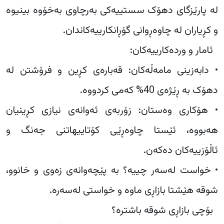
لە پارێزگای دهۆک سستییەکی بەرچاوی بەخۆوە بینیوە
و کڕیاران لە چاوەڕوانی گۆڕانکارییەکاندان.
ئامار و وردەکارییەکان:
• دابەزینی مامەڵەکان: قەبارەی کڕین و فرۆشتن لە
دهۆک بە ڕێژەی 40% کەمی کردووە.
• هۆکاری وەستان: زۆربەی ئەوانەی نیازی کڕینیان
هەبووە، ئێستا چاوەڕێی کۆتاییهاتنی جەنگ و
ئاڵۆزییەکان دەکەن.
• خواست لەسەر چییە؟ بە پێچەوانەی زەوی و خانوو،
شوقە هێشتا بازاڕی ماوە و خواستی لەسەرە.
بۆچی بازاڕی شوقە باشترە؟