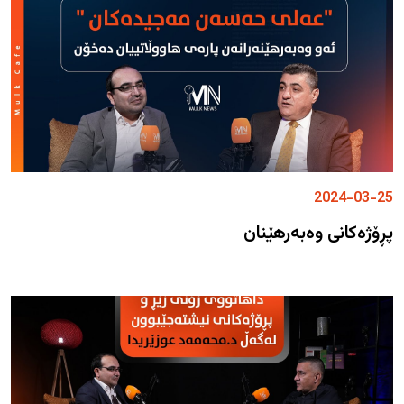
2024-03-25
پڕۆژەکانی وەبەرهێنان