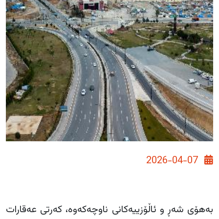
2026-04-07
بەهۆی شەڕ و ئاڵۆزییەکانی ناوچەکەوە، کەرتی عەقارات