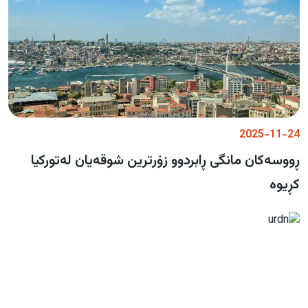
2025-11-24
ڕووسەکان مانگی ڕابردوو زۆرترین شوقەیان لەتورکیا
کڕیوە