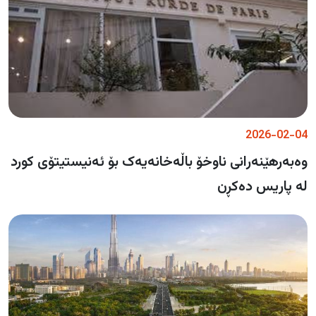
2026-02-04
وەبەرهێنەرانی ناوخۆ باڵەخانەیەک بۆ ئەنیستیتۆی کورد
لە پاریس دەکڕن