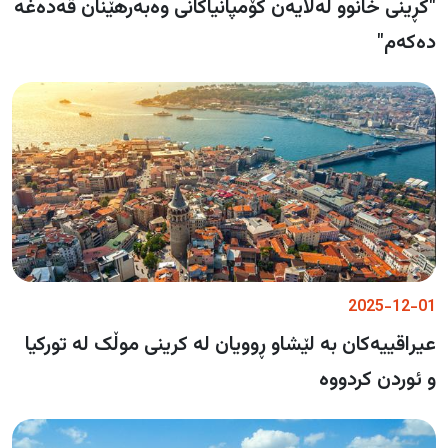
"کڕینی خانوو لەلایەن کۆمپانیاکانی وەبەرهێنان قەدەغە
دەکەم"
2025-12-01
عیراقییەکان بە لێشاو ڕوویان لە کرینی موڵک لە تورکیا
و ئوردن کردووە