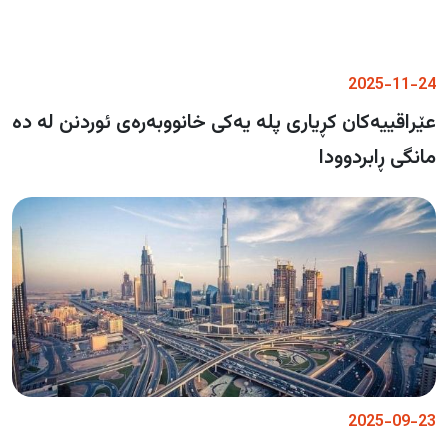
2025-11-24
عێراقییەکان کڕیاری پلە یەکی خانووبەرەی ئوردنن لە دە
مانگی ڕابردوودا
2025-09-23