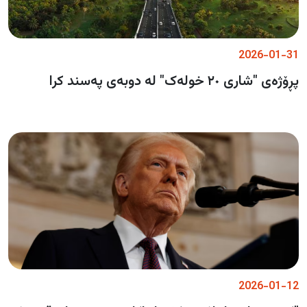
2026-01-31
پڕۆژەی "شاری ٢٠ خولەک" لە دوبەی پەسند کرا
2026-01-12