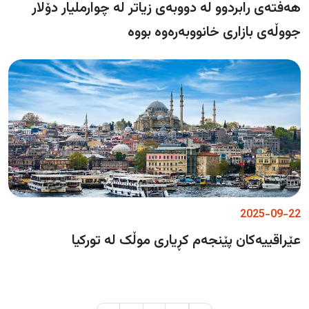
هەفتەی رابردوو لە دووبەی زیاتر لە چوارملیار دۆلار
جووڵەی بازاری خانووبەرەوە بووە
2025-09-22
عێراقییەکان پێنجەم کڕیاری موڵک لە تورکیا