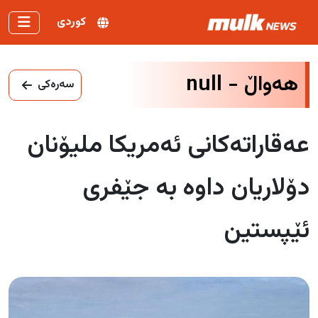
کوردی
هەواڵ -
null
سەرەکی
عەقاراتەکانی ئەمریکا ملیۆنان
دۆلاریان داوە بە جێفری
ئێپستین