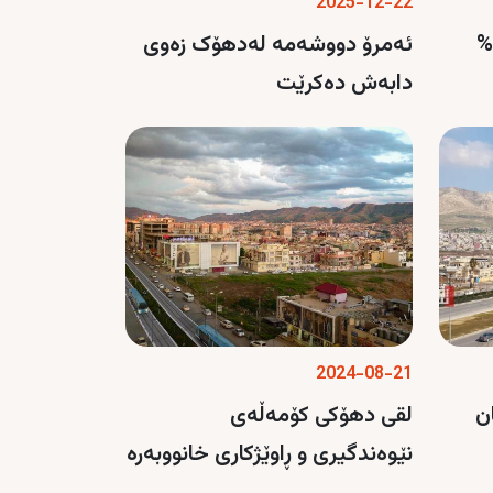
2025-12-22
دهۆک؛ بازاڕی خانووبەرە 40%
ئەمرۆ دووشەمە لەدهۆک زەوی
دابەش دەکرێت
2024-08-21
ۆژەیان
لقی دهۆکی کۆمەڵەی
نێوەندگیری و ڕاوێژکاری خانووبەرە