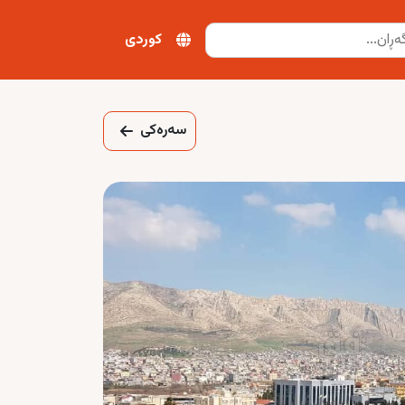
کوردی
سەرەکی