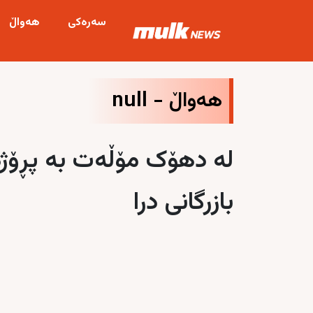
سەرەکی
هەواڵ
هەواڵ -
null
لە دهۆک مۆڵەت بە پڕۆژ
بازرگانی درا