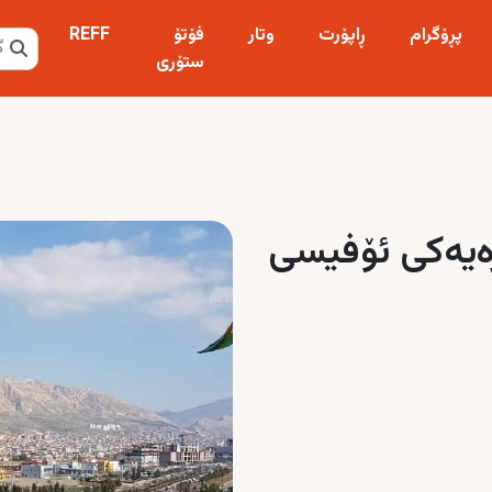
پڕۆگرام
ڕاپۆرت
وتار
فۆتۆ
REFF
ستۆری
ەیەکی ئۆفیسی