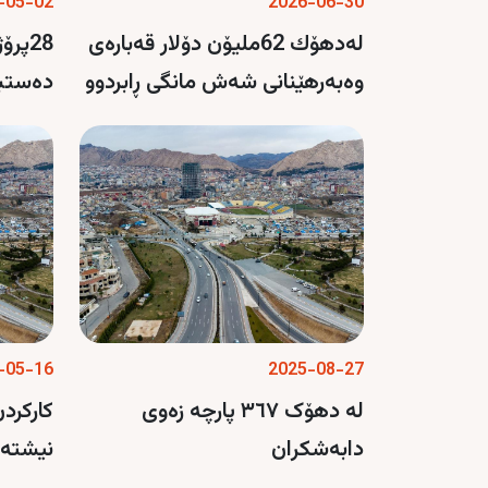
-05-02
2026-06-30
لەدهۆك 62ملیۆن دۆلار قەبارەی
28پر
وەبەرهێنانی شەش مانگی ڕابردوو
دەستبە
بووە
-05-16
2025-08-27
لە دهۆک ٣٦٧ پارچە زەوی
کارکرد
دابەشکران
نیشتەج