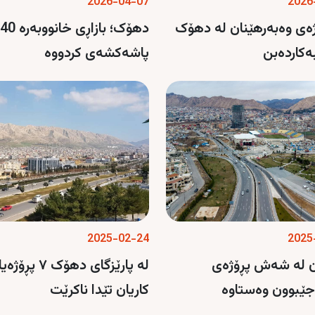
2026-04-07
2026
ۆژەی وەبەرهێنان لە دهۆک
کاردەبن
پاشەکشەی کردووە
2025-02-24
2025
ن لە شەش پڕۆژەی
لە پارێزگای دهۆک ٧ پڕ
ێبوون وەستاوە
کاریان تێدا ناکرێت