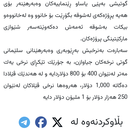
گوتیشی بەپێی یاساو ڕێنماییەكان وەبەرهێنەر بۆی
هەیە پڕۆژەكەی لەشوقە بگۆڕێت بۆ خانوو وە لەخانووەو
بیكات بەشوقە ئەمەش دەكەوێتەسەر شێوازی
ماركێتینگی پرۆژەكان.
سەبارەت بەنرخیش بەڕێوبەری وەبەرهێنانی سلێمانی
گوتی نرخەكان جیاوازن، بە جۆرێك تێكڕای نرخی یەك
مەتر لەنێوان 400 بۆ 800 دۆلاردایە و لە هەندێك ڤێلادا
دەگاتە 1,000 دۆلار، هەروەها نرخی ڤێلاكان لەنێوان
250 هەزار دۆلار بۆ 1 ملیۆن دۆلار دایە
بڵاوکردنەوە لە