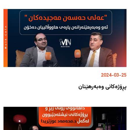
2024-03-25
پڕۆژەکانی وەبەرهێنان