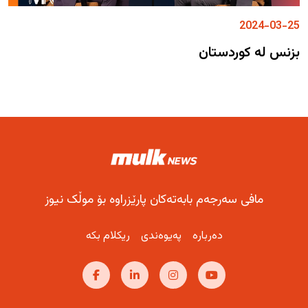
2024-03-25
بزنس لە کوردستان
مافی سەرجەم بابەتەکان پارێزراوە بۆ موڵک نیوز
دەربارە
پەیوەندی
ریکلام بکە