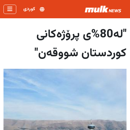
کوردی
"لە80%ی پرۆژەکانی
کوردستان شووقەن"