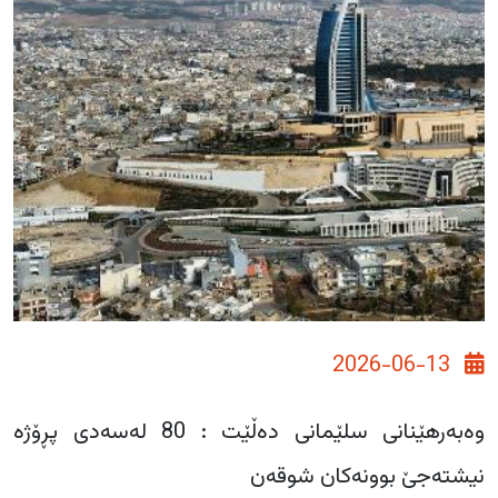
2026-06-13
وەبەرهێنانی سلێمانی دەڵێت : 80 لەسەدی پڕۆژە
نیشتەجێ بوونەكان شوقەن