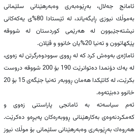
ئامانج جەلال، بەڕێوەبەری وەبەرهێنانی سلێمانی
بەموڵك نیوزی ڕایگەیاند، لە ئێستادا 80%ی یەكەكانی
نیشتەجێبوون لە هەرێمی كوردستان لە شووقە
پێكهاتوون و تەنیا 20%یان خانوو و ڤێلان.
ئاماژەی بەوەش كرد كە لە ڕووی سوودوەرگرتن لە زەوی،
لە یەك دۆنمدا دەتوانرێت 190 بۆ 200 شووقە دروست
بكرێت، لە كاتێكدا هەمان ڕووبەر تەنیا جێگەی 15 بۆ 20
خانوو دەبێتەوە.
ئەم سیاسەتە بە ئامانجی پاراستنی زەوی و
كەمكردنەوەی بەكارهێنانی ڕووبەرەكان پەیڕەو دەكرێت.
هەروەك بەڕێوبەری وەبەرهێنانی سلێمانی بۆ موڵك نیوز