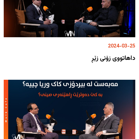
2024-03-25
داهاتووی زۆنی زێڕ