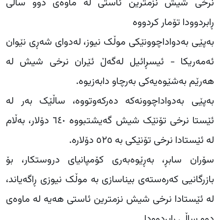
نرخی شیش نزمترین ئاستی لە ماوەی دوو ساڵی
ڕابردوودا تۆمار کردووە
بەپێی بەدواداچوونێکی موڵک نیوز، لەدوای شەڕی نێوان
ئەمەریکا - ئیسڕائیل لەگەڵ ئێران نرخی شیش لە
هەرێم بەشێوەیەکی بەرچاو دابەزیوە.
بەپێی بەدواداچوونەکە دەرکەوتووە، ساڵێک بەر لە
ئێستا نرخی تۆنێک شیش گەیشتبووە ٦٤٠ دۆلار، بەڵام
لە ئێستادا نرخی تۆنێکی بە ٥٢٥ دۆلارە.
سۆران سابڕ، بەڕێوەبەری کۆمپانیای دروستکار، بۆ
بازرگانیی کەرەستەی بیناسازی بە موڵک نیوزی ڕاگەیاند،
لە ئێستادا نرخی شیش نزمترین ئاستی هەیە لە ماوەی
دوو ساڵی ڕابردوودا.