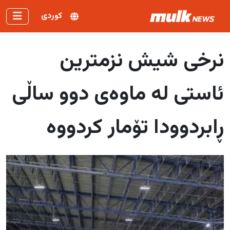
کوردی
نرخی شیش نزمترین
ئاستی لە ماوەی دوو ساڵی
ڕابردوودا تۆمار کردووە