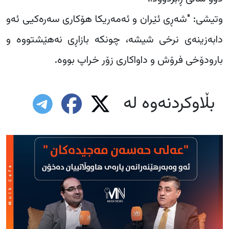
وتیشی: "شەڕی ئێران و ئەمەریکا هۆکاری سەرەکیی ئەو
دابەزینەی نرخی شیشە، چونکە بازاڕی نەهێشتووە و
بارودۆخی فرۆش و داواکاری زۆر خراپ بووە.
بڵاوکردنەوە لە