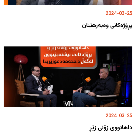
2024-03-25
پڕۆژەکانی وەبەرهێنان
2024-03-25
داهاتووی زۆنی زێڕ