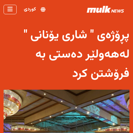
کوردی
پڕۆژەی " شاری یۆنانی "
لەهەولێر دەستی بە
فرۆشتن کرد