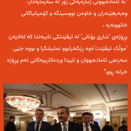
"بە ئامادەبوونی ژمارەیەکی زۆر لە سەرمایەدار،
وەبەرهێنەران و خاوەن نووسینگە و کۆمپانیاکانی
خانووبەرە ،
پڕۆژەی 'شاری یۆنانی' لە ئیڤێنتکی تایبەتدا کە لەلایەن
'موڵک ئیڤێنت'ەوە ڕێکخرابوو نمایشکرا و بووە جێی
سەرنجی ئامادەبووان و تێیدا وردەکارییەکانی ئەم پڕۆژە
خرانە ڕوو."