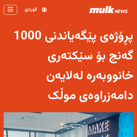
کوردی
پڕۆژەی پێگەیاندنی 1000
گەنج بۆ سێکتەری
خانووبەرە لەلایەن
دامەزراوەی موڵک