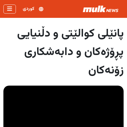
کوردی
پانێلی کوالێتی و دڵنیایی
پڕۆژەکان و دابەشکاری
زۆنەکان