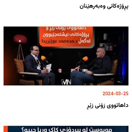
پڕۆژەکانی وەبەرهێنان
2024-03-25
داهاتووی زۆنی زێڕ