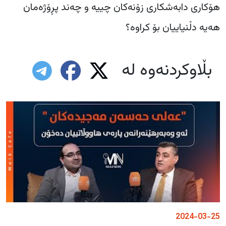
هۆکاری دابەشکاری زۆنەکان چییە و چەند پڕۆژەمان
هەیە دڵنیاییان بۆ کراوە؟
بڵاوکردنەوە لە
2024-03-25