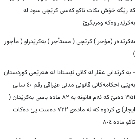
کە رێگە خۆش بکات تاکو کەسی کرێچی سود لە
بەکرێدراوەکە وەربگرێ
‎بەکرێدەر (مؤجر ) کرێچی ( مستأجر ) بەکرێدراو ( مأجور
)
‎- بە کرێدانی عقار لە کاتی ئێستادا لە هەرێمی کوردستان
بەپێی احکامەکانی قانونی مدنی عێراقی رقم ٤٠ سالی
١٩٥١ دەبێ کە ئەم قانونە بە ٨٢ مادە باسی بەکرێدان (
ایجار) ی کردوە کە لە مادەی ٧٢٢ دەست پێ دەکات
تاکو مادە ٨٠٤