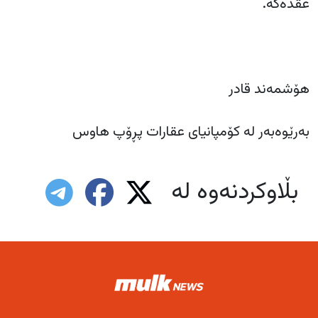
عقدەکە.
بەرێوەبەر لە کۆمپانیای عقارات پڕۆپ هاوس
بڵاوکردنەوە لە