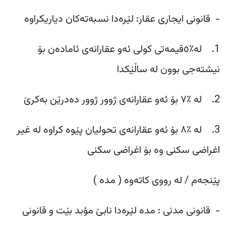
- قانونی ایجاری عقار: لێرەدا نسبەتەکان دیاریکراوە
1. لە٪٥قیمەتی کولی ئەو عقارانەی ئامادەن بۆ
نیشتەجی بوون لە ساڵێکدا
2. لە ٪٧ بۆ ئەو عقارانەی ژوور ژوور دەدرێن بەکرێ
3. لە ٪٨ بۆ ئەو عقارانەی تحولیان پێوە کراوە لە غیر
اغراضی سکنی وە بۆ اغراضی سکنی
‎- قانونی مدنی : مدە لێرەدا نابێ مؤبد بێت و قانونی