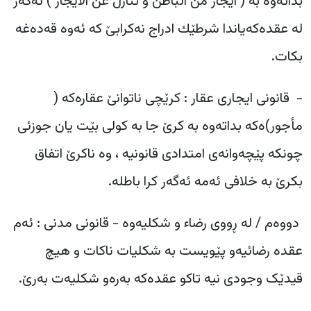
بداتەوە بە ( ایجار من الباطن و تنازل عن الایجار ) ئەگەر
لە عقدەکەیاندا شرطێك ادراج نەکرابێ کە ئەوە قەدەغە
بکات.
‎- قانونی ایجاری عقار : کرێچی ناتوانێ عقارەکە (
مأجور)ەکە بداتەوە بە کرێ جا بە کولی بێت یان جوزئی
چونکە پێچەوانەی امتدادی قانونیە ، وە ناکرێ اتفاق
بکرێ بە خلافی ئەمە ئەگەر کرا باطلە.
دووەم / لە ڕووی رضاء و شکلیەوە - قانونی مدنی : ئەم
عقدە رضائیەو پێویست بە شکلیات ناکات و هیچ
قیدێک وجودی نیە تاکو عقدەکە بەرەو شکلیەت بەرێ.