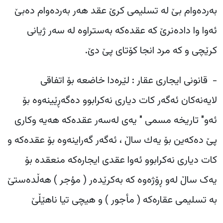
بەردەوام بێ لە تسلیمی کرێ عقد هەر بەردەوام دەبێ
ئەوا وا دادەنرێ کە عقدەکە بەستراوە لە سەر ژیانی
کرێچی و کە مرد انجا کۆتای پێ دێ.
‎- قانونی ایجاری عقار : لێرەدا خاضعە بۆ اتفاقی
لایەنەکان ئەگەر کات دیاری نەکرابوو دەگەڕێینەوە بۆ
ئەو" تاریخە مسمی " یەی لەسەر عقدەکە هەیە وکاری
پێ دەکەین بۆ یەك ساڵ ، ئەگەر گەراینەوە بۆ عقدەکە و
کات دیاری نەکرابوو ئەوا عقدی ایجارەکە منعقدە بۆ
یەک ساڵ لەو ڕۆژەوە کە بەکرێدەر ( مؤجر ) هەڵدەستێ
بە تسلیمی عقارەکە ( مأجور ) و هیچی تیا ناهێڵێ