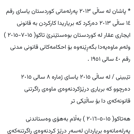
‎* پاشان لە ساڵی ٢٠١٣ پەرلەمانی کوردستان یاسای رقم
١٤ ساڵی ٢٠١٣ دەرکرد کە بریاریدا کارکردن بە قانونی
ایجاری عقار لە کوردستان بوەستێنرێ تاکو(
١٥-٧-٢٠١٥
)
ولەم ماوەیەدا بگەڕێنەوە بۆ احکامەکانی قانونی مدنی
رقم ٤٠ سالی ١٩٥١ .
‎تێبینی / لە ساڵی ٢٠١٥ یاسای ژمارە ٨ سالی ٢٠١٥
دەرچوو کە بریاری درێژکردنەوەی ماوەی راگرتنی
قانونەکەی دا بۆ ساڵێکی تر
١٥-٥-٢٠١٦
) بەڵام بەهۆی وەستاندنی
پەرلەمانەوە بریاردان لەسەر درێژ کردنەوەی راگرتنەکەی