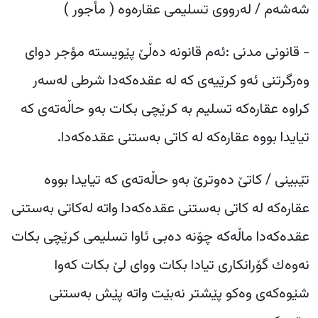
شەشەم / لەرووی تسلیمی عقارەوە ( مأجور )
‎- قانونی مدنی :ئەم قانونە دەڵێ پێویستە مؤجر دوای
وەرگرتنی ئەو کرێیەی کە لە عقدەکەدا شرطی لەسەر
کراوە عقارەکە تسلیم بە کرێچی بکات بەو حاڵەتەی کە
تیایدا بووە عقارەکە لە کاتی بەستنی عقدەکەدا.
‎تێبینی / کاتێ دەوترێ بەو حاڵەتەی کە تیایدا بووە
عقارەکە لە کاتی بەستنی عقدەکەدا واتە لەکاتی بەستنی
عقدەکەدا ماڵەکە چۆنە دەبی ئاوا تسلیمی کرێچی بکات
نەوەك گۆرانکاری تیادا بکات ووای لێ بکات کەوا
شێوەکەی وەکو پێشتر نەبێت واتە پێش بەستنی