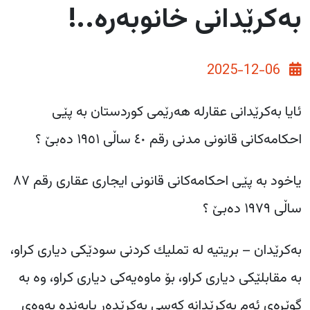
بەکرێدانی خانوبەرە..!
2025-12-06
‎ئایا بەکرێدانی عقارلە هەرێمی کوردستان بە پێی
احکامەکانی قانونی مدنی رقم ٤٠ ساڵی ١٩٥١ دەبێ ؟
‎یاخود بە پێی احکامەکانی قانونی ایجاری عقاری رقم ٨٧
ساڵی ١٩٧٩ دەبێ ؟
‎بەکرێدان – بریتیە لە تملیك کردنی سودێکی دیاری کراو،
بە مقابلێکی دیاری کراو، بۆ ماوەیەکی دیاری کراو، وە بە
گوێرەی ئەم بەکرێدانە کەسی بەکرێدەر پابەندە بەوەی