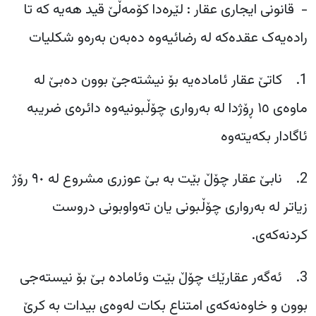
‎- قانونی ایجاری عقار : لێرەدا کۆمەڵێ قید هەیە کە تا
رادەیەک عقدەکە لە رضائیەوە دەبەن بەرەو شکلیات
1. ‎کاتێ عقار ئامادەیە بۆ نیشتەجێ بوون دەبێ لە
ماوەی ١٥ ڕۆژدا لە بەرواری چۆڵبونیەوە دائرەی ضریبە
ئاگادار بکەیتەوە
2. نابێ عقار چۆڵ بێت بە بێ عوزری مشروع لە ٩٠ رۆژ
زیاتر لە بەرواری چۆڵبونی یان تەواوبونی دروست
کردنەکەی.
3. ئەگەر عقارێك چۆڵ بێت وئامادە بێ بۆ نیستەجی
بوون و خاوەنەکەی امتناع بکات لەوەی بیدات بە کرێ