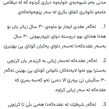
مدنی بەم شیوەیەی خوارەوە دیاری کردوە کە لە نیظامی
عامەو ناتوانرێ اتفاق بکرێ لە سەر پێچەوانەکەی
1. ‎ ئەگەر عقدی ایجار بۆ ماوەی ٣٠ ساڵ زیاتر یان بۆ
هەتا هەتای بوو دروستە دوای تێپەربوونی ٣٠ ساڵ
بەسەر عقدەکەدا لەسەر داوای یەکیان کۆتای پێ بهێنرێ.
2. ‎ئەگەر عقدەکە لەسەر ژیانی بە کرێدەر یان کرێچی
بەسترا بوو ئەوا لایەنەکان ناتوانن کۆتای پێ بهێنن ئەگەر
٣٠ ساڵیش تێ بپەرێ الا دەبێ ئەو کەسە بمرێ کە
عقدەکە لە سەر ژیانی کراوە.
3. ‎ ئەگەر شرطێك لە عقدەکەدا هەبێ بڵێ تا کرێچی