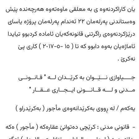
یان کاراکردنەوە ی بە معلقی ماوەتەوە هەرچەندە پێش
وەستاندنی پەرلەمان ٢٢ ئەندام پەرلەمان پرۆژە یاسای
درێژکردنەوەی راگرتنی قانونەکەیان ئامادە کردبوو تیایدا
ئاماژەیان بەوە دابوو کە تا (
١٥ -٥-٢٠١٧
) کاری پێ
نەکرێ .
‎جــــیاوازی نـــێــوان بە کرێــدان لــە " قـانــونــی
مــدنی و لـــە قــانـــونی ایــجــاری عــقــار "
‎- قانونی مدنی : کرێچی دەتوانێ عقارەکە ( مأجور ) ەکە