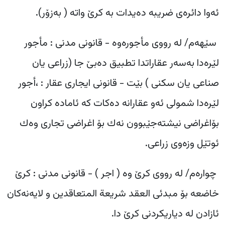
ئەوا دائرەی ضریبە دەیدات بە کرێ واتە ( بەزۆر).
‎ سێهەم/ لە رووی مأجورەوە - قانونی مدنی : مأجور
لێرەدا بەسەر عقاراتدا تطبیق دەبێ جا (زراعی یان
صناعی یان سکنی ) بێت - قانونی ایجاری عقار : ،أجور
لێرەدا شمولی ئەو عقارانە دەکات کە ئامادە کراون
بۆاغراضی نیشتەجێبوون نەك بۆ اغراضی تجاری وەك
ئوتێل وزەوی زراعی.
چوارەم/ لە رووی کرێ وە ( اجر ) - قانونی مدنی : کرێ
خاضعە بۆ مبدئی العقد شریعة المتعاقدین و لایەنەکان
ئازادن لە دیاریکردنی کرێ دا.