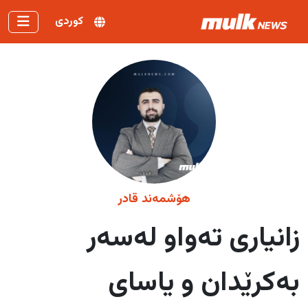
کوردی
هۆشمەند قادر
زانیاری تەواو لەسەر
بەکرێدان و یاسای