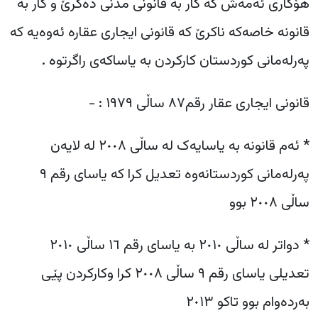
‎هۆکاری ئەمەش کە کار بە قانونی مدنی دەکرێ و کار بە
قانونە خاصەکە ناکرێ کە قانونی ایجاری عقارە ئەوەیە کە
پەرلەمانی کوردستان کارکردن بە یاساکەی راگرتوە .
‎* ئەم قانونە بە یاسایەک لە ساڵی ٢٠٠٨ لە لایەن
پەرلەمانی کوردستانەوە تعدیل کرا کە یاسای رقم ٩
ساڵی ٢٠٠٨ بوو
‎* دواتر لە ساڵی ٢٠١٠ بە یاسای رقم ١٦ ساڵی ٢٠١٠
تعدیلی یاسای رقم ٩ ساڵی ٢٠٠٨ کرا وکارکردن پێی
بەردەوام بوو تاکو ٢٠١٣