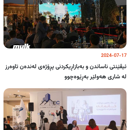
2024-07-17
ئیڤێنتی ناساندن و بەبازاڕیکردنی پڕۆژەی لەندەن تاوەرز
لە شاری هەولێر بەڕێوەچوو