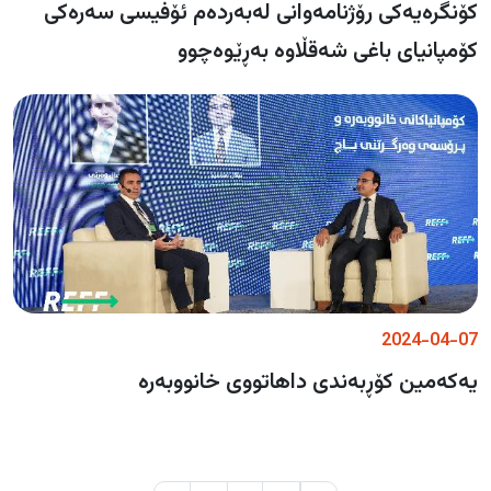
کۆنگرەیەکی رۆژنامەوانی لەبەردەم ئۆفیسی سەرەکی
کۆمپانیای باغی شەقڵاوە بەڕێوەچوو
2024-04-07
یەکەمین کۆڕبەندی داهاتووی خانووبەرە