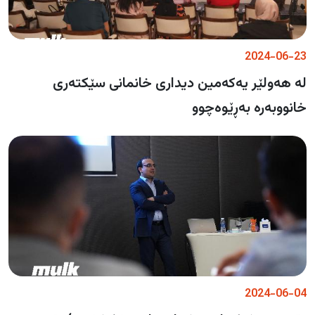
2024-06-23
لە هەولێر یەكەمین دیداری خانمانی سێكتەری
خانووبەرە بەڕێوەچوو
2024-06-04