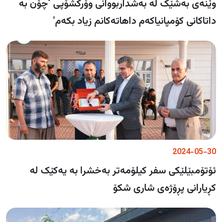
وێنەی بەشێک لە بەشداربووانی وۆرکشۆپی ‘چۆن بە
داتاکانی کۆمپانیاکەم داهاتەکانم زیاد بکەم'
2024-05-30
ئۆتۆمبێلێکی سفر کیلۆمەتر بەخشرا بە یەکێک لە
کڕیارانی پڕۆژەی شاری شکۆ