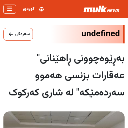
کوردی
undefined
سەرەکی
بەڕێوەچوونی ڕاهێنانی"
عەقارات بزنسی هەموو
سەردەمێکە" لە شاری کەرکوک