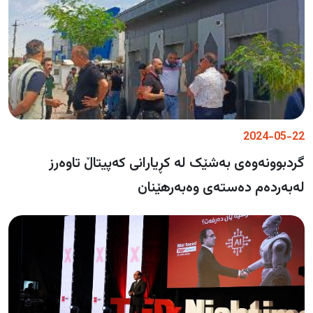
2024-05-22
گردبوونەوەی بەشێک لە کڕیارانی کەپیتاڵ تاوەرز
لەبەردەم دەستەی وەبەرهێنان