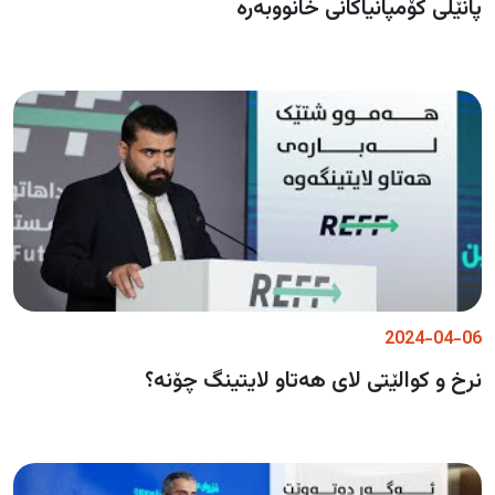
پانێڵی کۆمپانیاکانی خانووبەرە
2024-04-06
نرخ و کوالێتی لای هەتاو لایتینگ چۆنە؟