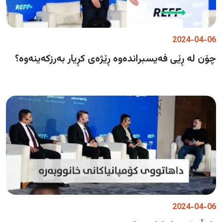
2024-04-06
چۆن لە ڕێی فەیسبراندەوە ڕێژەی کڕیار بەرزکەینەوە؟
2024-04-06