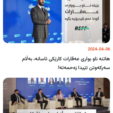
2024-04-06
هاتنە ناو بواری عەقارات کارێکی ئاسانە، بەڵام
سەرکەوتن تێیدا زەحمەتە!