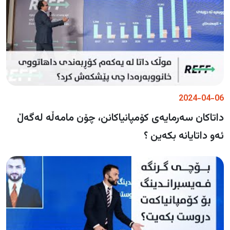
2024-04-06
داتاکان سەرمایەی کۆمپانیاکانن، چۆن مامەڵە لەگەڵ
ئەو داتایانە بکەین ؟