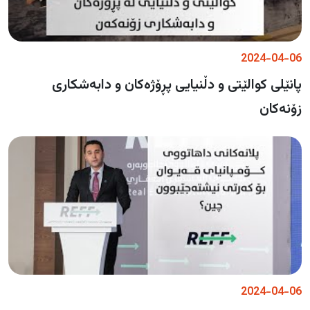
2024-04-06
پانێلی کوالێتی و دڵنیایی پڕۆژەکان و دابەشکاری
زۆنەکان
2024-04-06