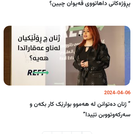
پڕۆژەکانی داهاتووی قەیوان چیین؟
2024-04-06
“ ژنان دەتوانن لە هەموو بوارێک کار بکەن و
سەرکەوتووبن تێیدا”