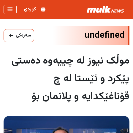
کوردی
undefined
سەرەکی
موڵک نیوز لە چییەوە دەستی
پێکرد و ئێستا لە چ
قۆناغێکدایە و پلانمان بۆ
داهاتوو چییە؟